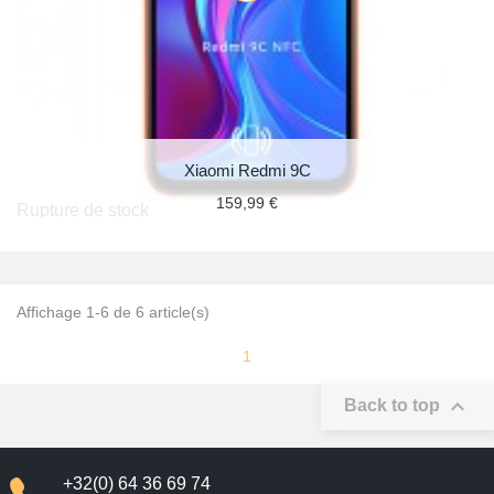
Xiaomi Redmi 9C
159,99 €
Rupture de stock
Affichage 1-6 de 6 article(s)
1

Back to top
+32(0) 64 36 69 74