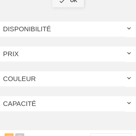

OK

DISPONIBILITÉ

PRIX

COULEUR

CAPACITÉ