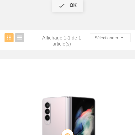

OK

Affichage 1-1 de 1
Sélectionner
article(s)