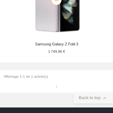
Samsung Galaxy Z Fold 3
1 749,96 €
Affichage 1-1 de 1 article(s)
1

Back to top