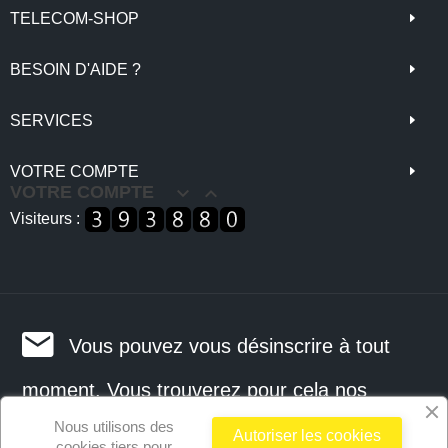
TELECOM-SHOP
BESOIN D'AIDE ?
SERVICES
VOTRE COMPTE
VOTRE COMPTE


Visiteurs :
Vous pouvez vous désinscrire à tout
moment. Vous trouverez pour cela nos
Nous utilisons des
informations de contact dans les conditions
Autoriser les cookies
cookies tiers pour