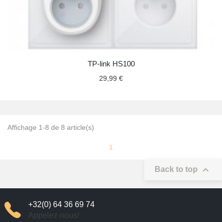
TP-link HS100
29,99 €
Affichage 1-8 de 8 article(s)
1

Back to top
+32(0) 64 36 69 74
Appelez-nous!