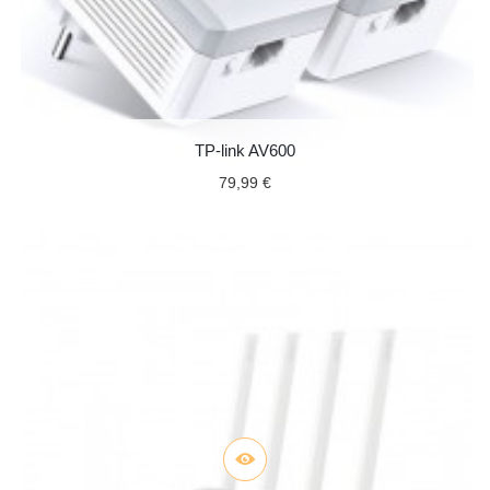
TP-link AV600
79,99 €