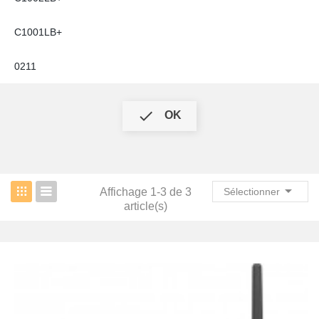
C1001LB+
0211

OK

Affichage 1-3 de 3
Sélectionner
article(s)