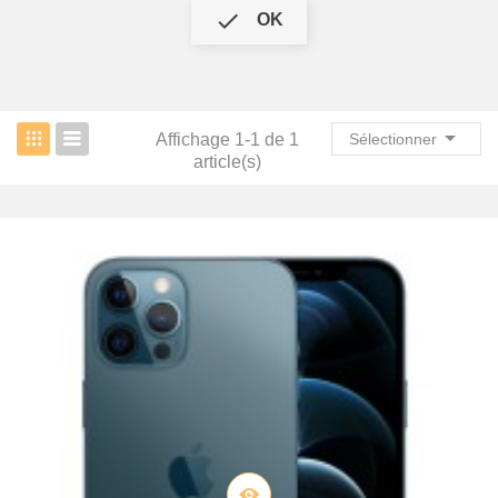

OK

Affichage 1-1 de 1
Sélectionner
article(s)