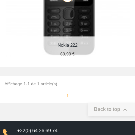
Nokia 222
69,99 €
Affichage 1-1 de 1 article(s)
1

Back to top
+32(0) 64 36 69 74