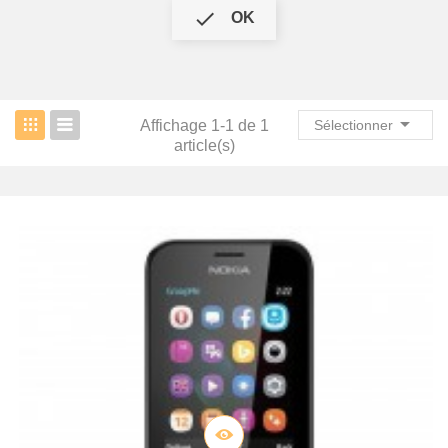

OK

Affichage 1-1 de 1
Sélectionner
article(s)