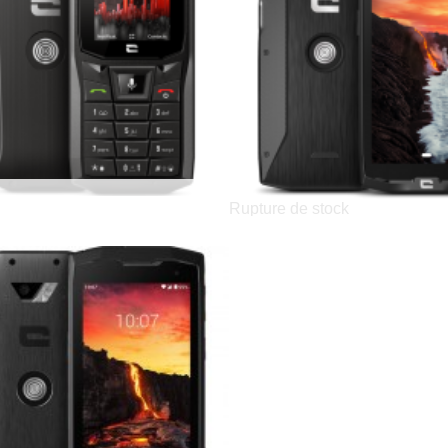
CrossCall CORE-S4
Rupture de stock
CrossCall CORE-X4
119,90 €
449,90 €