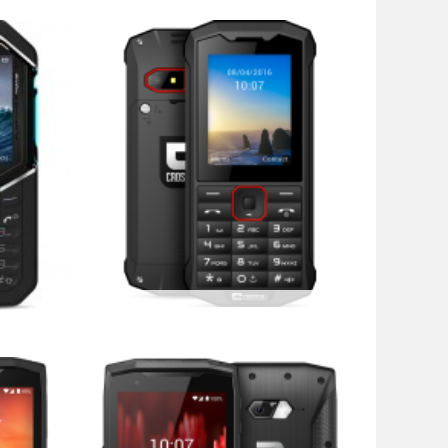
CrossCall SPIDER-X4
99,99 €