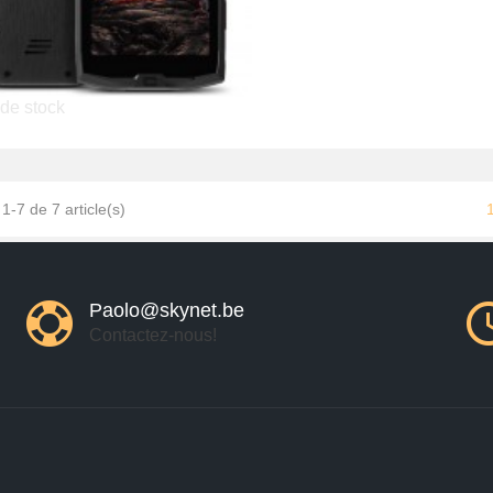
de stock
CrossCall CORE-M4
299,00 €
1-7 de 7 article(s)
Paolo@skynet.be
Contactez-nous!