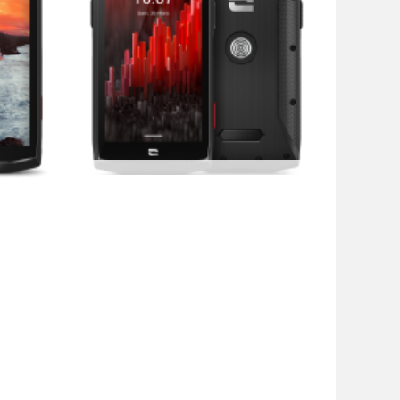
CrossCall CORE-M5
329,90 €