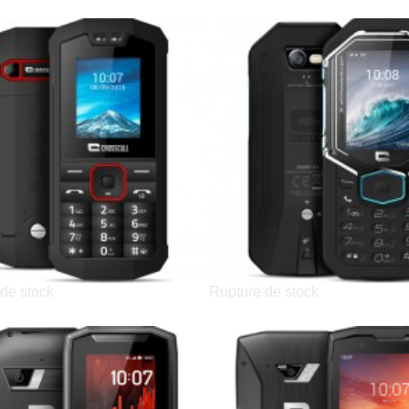
de stock
Rupture de stock
CrossCall SPIDER-X1
CrossCall SHARK-X3
69,99 €
99,99 €