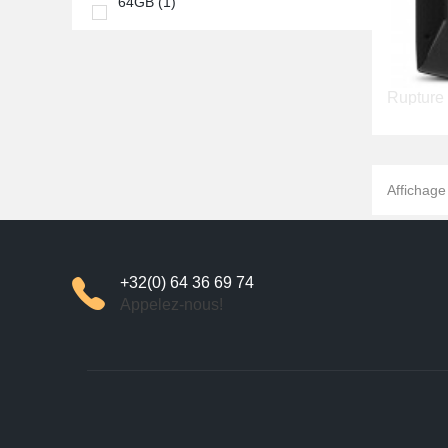
64GB
(1)
Rupture 
Affichage 
+32(0) 64 36 69 74
Appelez-nous!