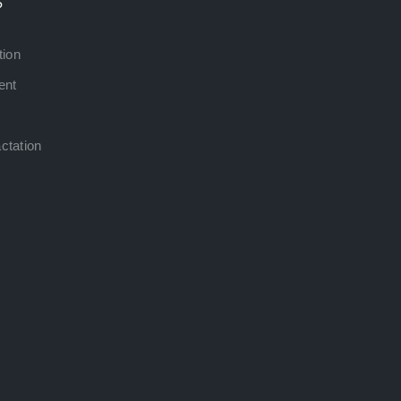
?
tion
ent
ctation
E