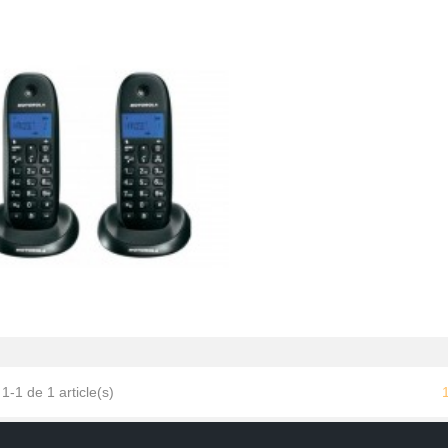
Motorola C1002LB+
49,99 €
1-1 de 1 article(s)