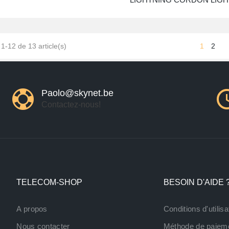
VERS FICHE-USB-A 2.0 ORIG.
29,99 €
35,00 €
 1-12 de 13 article(s)
1
2
Paolo@skynet.be
Contactez-nous!
TELECOM-SHOP
BESOIN D'AIDE 
A propos
Conditions d'utilisa
Nous contacter
Méthode de paiem