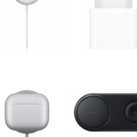
Apple - Chargeur MagSafe
APPLE Chargeur secteur US
54,95 €
29,90 €