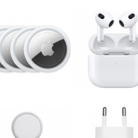
AirTag ( Pack de 4 )
Apple - Airpods 3ème génér
129,99 €
219,99 €