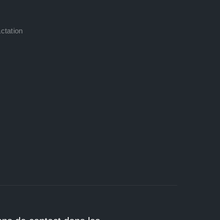
ctation
E