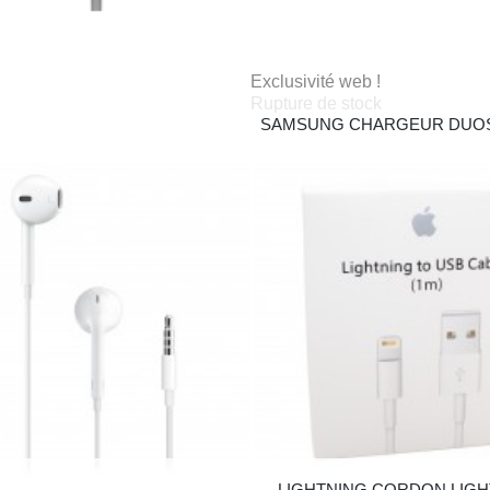
pple Airpods Pro + Magsafe
Exclusivité web !
Rupture de stock
279,99 €
SAMSUNG CHARGEUR DUOS
EP-P5200, NOIR
79,90 €
Apple Earpods 3.5mm
LIGHTNING CORDON LIGH