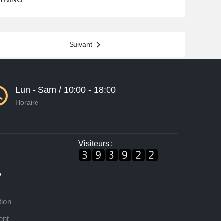
 L: 2,0m
29,00 €

Suivant
Lun - Sam / 10:00 - 18:00
Horaire
Visiteurs :
?
tion
ent