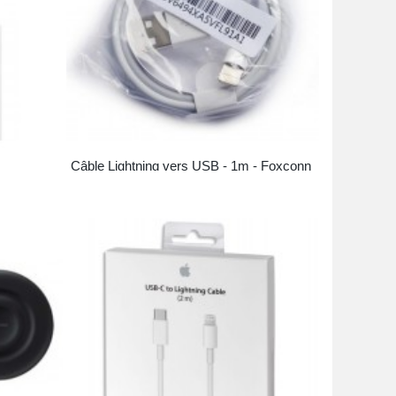
B-C 20W
Câble Lightning vers USB - 1m - Foxconn
Tray
15,90 €